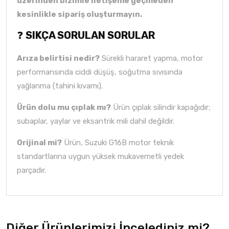
üzerinden bizimle iletişeme geçmeden
kesinlikle sipariş oluşturmayın.
❓
SIKÇA SORULAN SORULAR
Arıza belirtisi nedir?
Sürekli hararet yapma, motor
performansında ciddi düşüş, soğutma sıvısında
yağlanma (tahini kıvamı).
Ürün dolu mu çıplak mı?
Ürün çıplak silindir kapağıdır;
subaplar, yaylar ve eksantrik mili dahil değildir.
Orijinal mi?
Ürün, Suzuki G16B motor teknik
standartlarına uygun yüksek mukavemetli yedek
parçadır.
Diğer Ürünlerimizi İncelediniz mi?