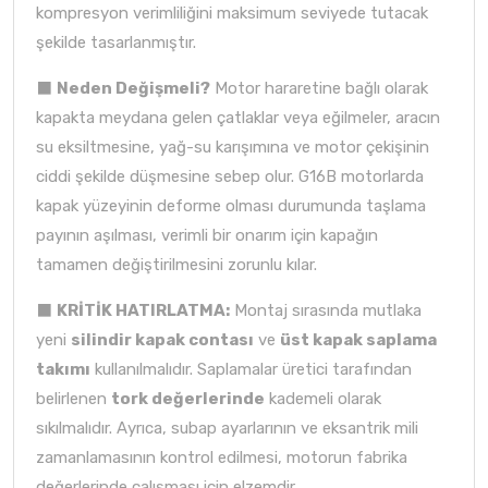
kompresyon verimliliğini maksimum seviyede tutacak
şekilde tasarlanmıştır.
⬛
Neden Değişmeli?
Motor hararetine bağlı olarak
kapakta meydana gelen çatlaklar veya eğilmeler, aracın
su eksiltmesine, yağ-su karışımına ve motor çekişinin
ciddi şekilde düşmesine sebep olur. G16B motorlarda
kapak yüzeyinin deforme olması durumunda taşlama
payının aşılması, verimli bir onarım için kapağın
tamamen değiştirilmesini zorunlu kılar.
⬛
KRİTİK HATIRLATMA:
Montaj sırasında mutlaka
yeni
silindir kapak contası
ve
üst kapak saplama
takımı
kullanılmalıdır. Saplamalar üretici tarafından
belirlenen
tork değerlerinde
kademeli olarak
sıkılmalıdır. Ayrıca, subap ayarlarının ve eksantrik mili
zamanlamasının kontrol edilmesi, motorun fabrika
değerlerinde çalışması için elzemdir.