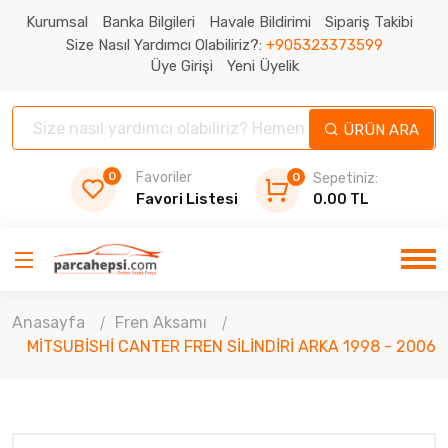
Kurumsal
Banka Bilgileri
Havale Bildirimi
Sipariş Takibi
Size Nasıl Yardımcı Olabiliriz?:
+905323373599
Üye Girişi
Yeni Üyelik
ÜRÜN ARA
0
Favoriler
0
Sepetiniz:
Favori Listesi
0.00 TL
Anasayfa
Fren Aksamı
MİTSUBİSHİ CANTER FREN SİLİNDİRİ ARKA 1998 - 2006