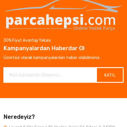
30% Fiyat Avantajı Yakala
Kampanyalardan Haberdar Ol
Ücretsiz olarak kampanyalardan haber olabilirsiniz.
KATIL
Neredeyiz?