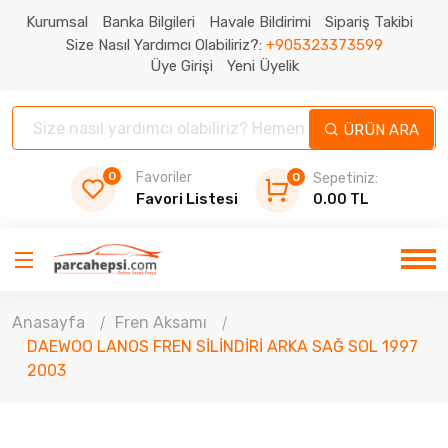
Kurumsal
Banka Bilgileri
Havale Bildirimi
Sipariş Takibi
Size Nasıl Yardımcı Olabiliriz?:
+905323373599
Üye Girişi
Yeni Üyelik
ÜRÜN ARA
0
Favoriler
0
Sepetiniz:
Favori Listesi
0.00 TL
Anasayfa
Fren Aksamı
DAEWOO LANOS FREN SİLİNDİRİ ARKA SAĞ SOL 1997
2003