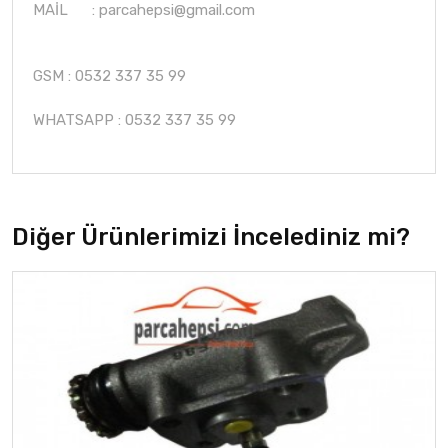
MAİL :
parcahepsi@gmail.com
GSM : 0532 337 35 99
WHATSAPP : 0532 337 35 99
Diğer Ürünlerimizi İncelediniz mi?