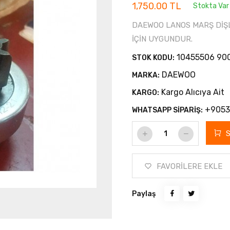
1,750.00 TL
Stokta Var
DAEWOO LANOS MARŞ DİŞLİ
İÇİN UYGUNDUR.
10455506 90
STOK KODU:
DAEWOO
MARKA:
Kargo Alıcıya Ait
KARGO:
+9053
WHATSAPP SİPARİŞ:
FAVORİLERE EKLE
Paylaş