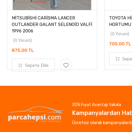
MİTSUBİSHİ CARİSMA LANCER
TOYOTA Hİ
OUTLANDER GALANT SELENOİD VALFİ
HORTUMU L
1996 2006
(0 Yorum)
(0 Yorum)
700.00 TL
875.00 TL
Sepe
Sepete Ekle
30% Fiyat Avantajı Yakala
Kampanyalardan Hab
Ücretsiz olarak kampanyalardan