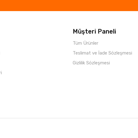
Müşteri Paneli
Tüm Ürünler
i
Teslimat ve İade Sözleşmesi
Gizlilik Sözleşmesi
ri
Copyright © 2021 Parça Hepsi
Roketio e-Ticaret