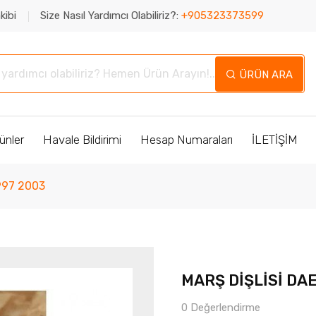
kibi
Size Nasıl Yardımcı Olabiliriz?:
+905323373599
ÜRÜN ARA
ünler
Havale Bildirimi
Hesap Numaraları
İLETİŞİM
997 2003
MARŞ DİŞLİSİ DA
0 Değerlendirme