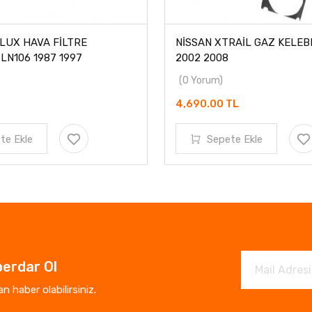
LUX HAVA FİLTRE
NİSSAN XTRAİL GAZ KELEB
N106 1987 1997
2002 2008
(0 Yorum)
4,690.00 TL
te Ekle
Sepete Ekle
erdar Ol
 haber olabilirsiniz.