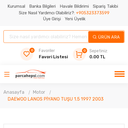
Kurumsal
Banka Bilgileri
Havale Bildirimi
Sipariş Takibi
Size Nasıl Yardımcı Olabiliriz?:
+905323373599
Üye Girişi
Yeni Üyelik
ÜRÜN ARA
0
Favoriler
0
Sepetiniz:
Favori Listesi
0.00 TL
Anasayfa
Motor
DAEWOO LANOS PİYANO TUŞU 1.5 1997 2003