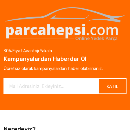
30% Fiyat Avantajı Yakala
Kampanyalardan Haberdar Ol
Ücretsiz olarak kampanyalardan haber olabilirsiniz.
KATIL
Neredeyiz?