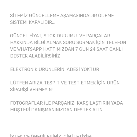
SİTEMİZ GÜNCELLEME AŞAMASINDADIR ÖDEME
SİSTEMİ KAPALIDIR...
GÜNCEL FİYAT, STOK DURUMU VE PARÇALAR
HAKKINDA BİLGİ ALMAK SORU SORMAK İÇİN TELEFON
VE WHATSAPP HATTIMIZDAN 7 GÜN 24 SAAT CANLI
DESTEK ALABİLİRSİNİZ
ELEKTRONİK ÜRÜNLERİN İADESİ YOKTUR
LÜTFEN ARIZA TESPİT VE TEST ETMEK İÇİN ÜRÜN
SİPARİŞİ VERMEYİN!
FOTOĞRAFLAR İLE PARÇANIZI KARŞILAŞTIRIN YADA
MÜŞTERİ DANIŞMANINIZDAN DESTEK ALIN.
İSTEK VE ÖNERİLERİNİZ İÇİN İLETİŞİM: