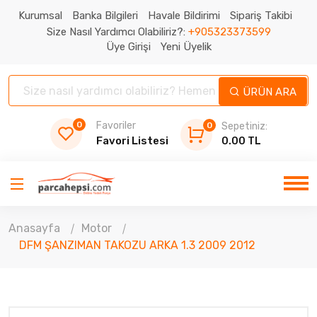
Kurumsal
Banka Bilgileri
Havale Bildirimi
Sipariş Takibi
Size Nasıl Yardımcı Olabiliriz?:
+905323373599
Üye Girişi
Yeni Üyelik
ÜRÜN ARA
0
Favoriler
0
Sepetiniz:
Favori Listesi
0.00 TL
Anasayfa
Motor
DFM ŞANZIMAN TAKOZU ARKA 1.3 2009 2012