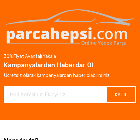
30% Fiyat Avantajı Yakala
Kampanyalardan Haberdar Ol
Ücretsiz olarak kampanyalardan haber olabilirsiniz.
KATIL