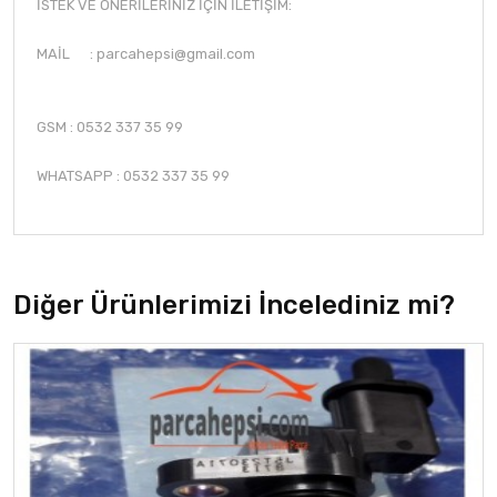
İSTEK VE ÖNERİLERİNİZ İÇİN İLETİŞİM:
MAİL :
parcahepsi@gmail.com
GSM : 0532 337 35 99
WHATSAPP : 0532 337 35 99
Diğer Ürünlerimizi İncelediniz mi?