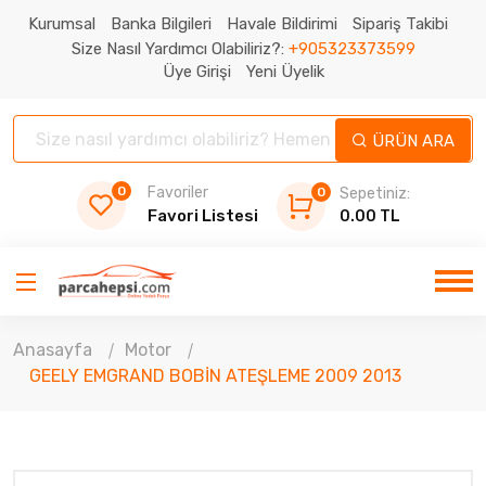
Kurumsal
Banka Bilgileri
Havale Bildirimi
Sipariş Takibi
Size Nasıl Yardımcı Olabiliriz?:
+905323373599
Üye Girişi
Yeni Üyelik
ÜRÜN ARA
0
Favoriler
0
Sepetiniz:
Favori Listesi
0.00 TL
Anasayfa
Motor
GEELY EMGRAND BOBİN ATEŞLEME 2009 2013