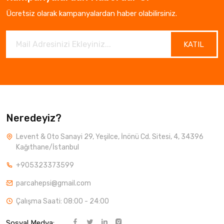
Ücretsiz olarak kampanyalardan haber olabilirsiniz.
KATIL
Neredeyiz?
Levent & Oto Sanayi 29, Yeşilce, İnönü Cd. Sitesi, 4, 34396
Kağıthane/İstanbul
+905323373599
parcahepsi@gmail.com
Çalışma Saati: 08:00 - 24:00
Sosyal Medya: