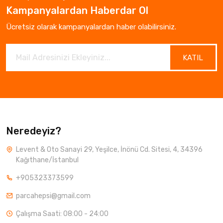
Kampanyalardan Haberdar Ol
Ücretsiz olarak kampanyalardan haber olabilirsiniz.
KATIL
Neredeyiz?
Levent & Oto Sanayi 29, Yeşilce, İnönü Cd. Sitesi, 4, 34396
Kağıthane/İstanbul
+905323373599
parcahepsi@gmail.com
Çalışma Saati: 08:00 - 24:00