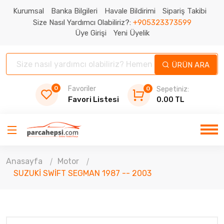
Kurumsal
Banka Bilgileri
Havale Bildirimi
Sipariş Takibi
Size Nasıl Yardımcı Olabiliriz?:
+905323373599
Üye Girişi
Yeni Üyelik
ÜRÜN ARA
0
Favoriler
0
Sepetiniz:
Favori Listesi
0.00 TL
Anasayfa
Motor
SUZUKİ SWİFT SEGMAN 1987 -- 2003