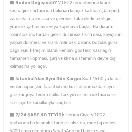
⬛
Neden Değişmeli?
VTEC2 modellerinde krank
kasnağının ortasında bulunan kauçuk katman (damper),
zamanla motor ısısı ve çevresel faktörlerle özelliğini
yitirerek çatlamaya veya kopmaya başlar. Bu durum;
rölantide motordan gelen düzensiz tıkırtı sesi, kayışların
yalpalı dönmesi ve krank milindeki balans bozukluğuna
bağlı aşırı titreşim olarak kendini gösterir. Kasnağın
tamamen kopması, şarj ve klima sisteminin devre dışı
kalmasına yol açar.
⬛
İstanbul'dan Aynı Gün Kargo:
Saat 16:00'ya kadar
verilen siparişler, İstanbul merkezli depomuzdan aynı
gün kargoya teslim edilir. Türkiye'nin her noktasına en
hızlı lojistik kanallarıyla ulaştırılır.
⬛
7/24 ŞASE NO TEYİDİ:
Honda Civic VTEC2
grubunda bu kasnak standart olsa da, montaj öncesi
%100 emin olmak için WhatsApp hattımıza şase