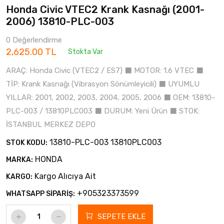
Honda Civic VTEC2 Krank Kasnağı (2001-
2006) 13810-PLC-003
0 Değerlendirme
2,625.00 TL
Stokta Var
ARAÇ: Honda Civic (VTEC2 / ES7) ⬛ MOTOR: 1.6 VTEC ⬛
TİP: Krank Kasnağı (Vibrasyon Sönümleyicili) ⬛ UYUMLU
YILLAR: 2001, 2002, 2003, 2004, 2005, 2006 ⬛ OEM: 13810-
PLC-003 / 13810PLC003 ⬛ DURUM: Yeni Ürün ⬛ STOK:
İSTANBUL MERKEZ DEPO
13810-PLC-003 13810PLC003
STOK KODU:
HONDA
MARKA:
Kargo Alıcıya Ait
KARGO:
+905323373599
WHATSAPP SİPARİŞ:
SEPETE EKLE