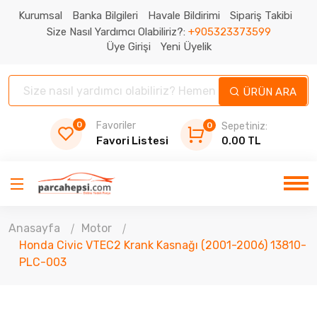
Kurumsal
Banka Bilgileri
Havale Bildirimi
Sipariş Takibi
Size Nasıl Yardımcı Olabiliriz?:
+905323373599
Üye Girişi
Yeni Üyelik
ÜRÜN ARA
0
Favoriler
0
Sepetiniz:
Favori Listesi
0.00 TL
Anasayfa
Motor
Honda Civic VTEC2 Krank Kasnağı (2001-2006) 13810-
PLC-003