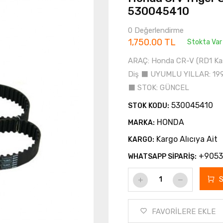
530045410
0 Değerlendirme
1,750.00 TL
Stokta Var
ARAÇ: Honda CR-V (RD1 Kasa)
Diş ⬛ UYUMLU YILLAR: 199
⬛ STOK: GÜNCEL
530045410
STOK KODU:
HONDA
MARKA:
Kargo Alıcıya Ait
KARGO:
+9053
WHATSAPP SİPARİŞ:
FAVORİLERE EKLE