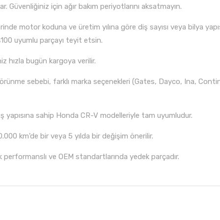
. Güvenliğiniz için ağır bakım periyotlarını aksatmayın.
nde motor koduna ve üretim yılına göre diş sayısı veya bilya yapı
100 uyumlu parçayı teyit etsin.
iz hızla bugün kargoya verilir.
rünme sebebi, farklı marka seçenekleri (Gates, Dayco, Ina, Continen
iş yapısına sahip Honda CR-V modelleriyle tam uyumludur.
.000 km'de bir veya 5 yılda bir değişim önerilir.
k performanslı ve OEM standartlarında yedek parçadır.