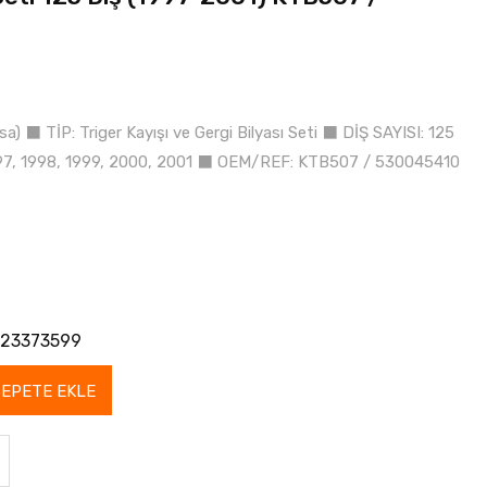
 ⬛ TİP: Triger Kayışı ve Gergi Bilyası Seti ⬛ DİŞ SAYISI: 125
7, 1998, 1999, 2000, 2001 ⬛ OEM/REF: KTB507 / 530045410
23373599
SEPETE EKLE