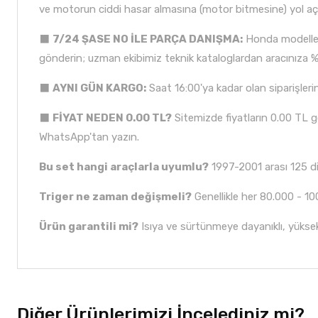
ve motorun ciddi hasar almasına (motor bitmesine) yol açar
⬛
7/24 ŞASE NO İLE PARÇA DANIŞMA:
Honda modelleri
gönderin; uzman ekibimiz teknik kataloglardan aracınıza %
⬛
AYNI GÜN KARGO:
Saat 16:00'ya kadar olan siparişlerin
⬛
FİYAT NEDEN 0.00 TL?
Sitemizde fiyatların 0.00 TL gö
WhatsApp'tan yazın.
Bu set hangi araçlarla uyumlu?
1997-2001 arası 125 d
Triger ne zaman değişmeli?
Genellikle her 80.000 - 100
Ürün garantili mi?
Isıya ve sürtünmeye dayanıklı, yükse
Diğer Ürünlerimizi İncelediniz mi?