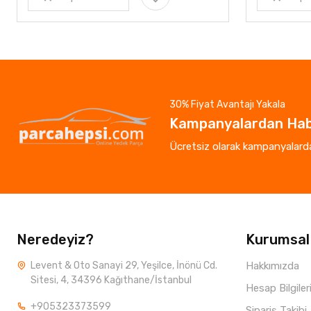
30% Fiyat Avantajı Yakala
Kampanyalardan Hab
Ücretsiz olarak kampanyalardan
Neredeyiz?
Kurumsal
Levent & Oto Sanayi 29, Yeşilce, İnönü Cd.
Hakkımızda
Sitesi, 4, 34396 Kağıthane/İstanbul
Hesap Bilgiler
+905323373599
Sipariş Takibi