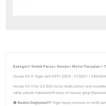
Kategori: Yedek Parça > Honda > Motor Parçaları > T
Honda CR-V Triger Seti (1997-2001) - KTB507 / 53004541
Honda CR-V'nin 2.0 B20 motor kodlu birinci nesil modelleri
sahip yüksek mukavemetli kayış ve hassas gergi bilyasınd
⬛
Neden Değişmeli?
Triger kayışı motorun en kritik par