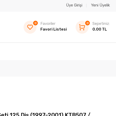
Üye Girişi
Yeni Üyelik
0
Favoriler
0
Sepetiniz:
Favori Listesi
0.00 TL
Seti 125 Diş (1997-2001) KTB507 /