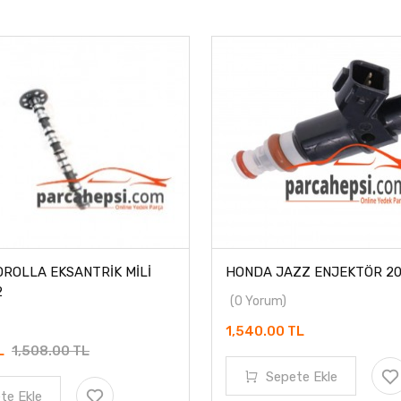
ROLLA EKSANTRİK MİLİ
HONDA JAZZ ENJEKTÖR 20
2
(0 Yorum)
1,540.00 TL
TL
1,508.00 TL
Sepete Ekle
te Ekle