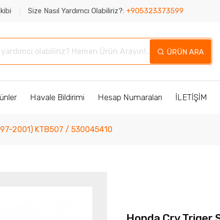
kibi
Size Nasıl Yardımcı Olabiliriz?:
+905323373599
ÜRÜN ARA
ünler
Havale Bildirimi
Hesap Numaraları
İLETİŞİM
(1997-2001) KTB507 / 530045410
Honda Crv Triger 