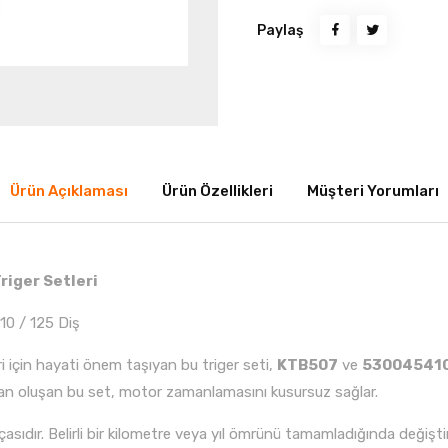
Paylaş
Ürün Açıklaması
Ürün Özellikleri
Müşteri Yorumları
riger Setleri
0 / 125 Diş
 için hayati önem taşıyan bu triger seti,
KTB507
ve
53004541
an oluşan bu set, motor zamanlamasını kusursuz sağlar.
çasıdır. Belirli bir kilometre veya yıl ömrünü tamamladığında değişt