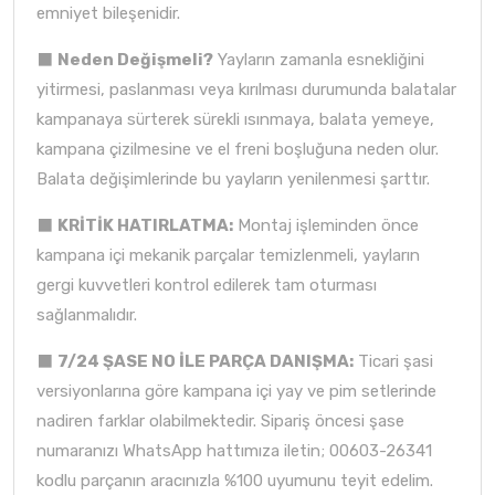
emniyet bileşenidir.
⬛
Neden Değişmeli?
Yayların zamanla esnekliğini
yitirmesi, paslanması veya kırılması durumunda balatalar
kampanaya sürterek sürekli ısınmaya, balata yemeye,
kampana çizilmesine ve el freni boşluğuna neden olur.
Balata değişimlerinde bu yayların yenilenmesi şarttır.
⬛
KRİTİK HATIRLATMA:
Montaj işleminden önce
kampana içi mekanik parçalar temizlenmeli, yayların
gergi kuvvetleri kontrol edilerek tam oturması
sağlanmalıdır.
⬛
7/24 ŞASE NO İLE PARÇA DANIŞMA:
Ticari şasi
versiyonlarına göre kampana içi yay ve pim setlerinde
nadiren farklar olabilmektedir. Sipariş öncesi şase
numaranızı WhatsApp hattımıza iletin; 00603-26341
kodlu parçanın aracınızla %100 uyumunu teyit edelim.