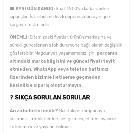
⬛
AYNI GÜN KARGO:
Saat 16:00'ya kadar verilen
siparişler, İstanbul merkezli depomuzdan aynı gün
kargoya teslim edilir.
ÖNEMLİ:
Sitemizdeki fiyatlar, ürünün markasına ve
sürekli güncellenen stok durumuna bağlı olarak değişiklik
gösterebilir. Mağduriyet yaşamamanız için,
parçanın
altındaki marka bilgisini ve güncel fiyatı teyit
etmeden, WhatsApp veya telefon hattımız
üzerinden bizimle iletişeme geçmeden
kesinlikle sipariş oluşturmayın.
❓
SIKÇA SORULAN SORULAR
Arıza belirtisi nedir?
Balataların kampanaya
sürtmesi, tekerleklerden ses gelmesi, el freni ayarının
tutmaması ve yayların kırılması.