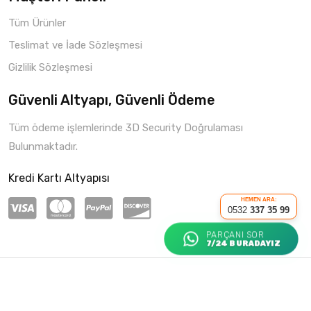
Tüm Ürünler
Teslimat ve İade Sözleşmesi
Gizlilik Sözleşmesi
Güvenli Altyapı, Güvenli Ödeme
Tüm ödeme işlemlerinde 3D Security Doğrulaması
Bulunmaktadır.
Kredi Kartı Altyapısı
HEMEN ARA:
0532
337 35 99
PARÇANI SOR
7/24 BURADAYIZ
Copyright © 2021 Parça Hepsi
Roketio e-Ticaret