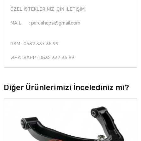
ÖZEL İSTEKLERİNİZ İÇİN İLETİŞİM:
MAİL :
parcahepsi@gmail.com
GSM : 0532 337 35 99
WHATSAPP : 0532 337 35 99
Diğer Ürünlerimizi İncelediniz mi?