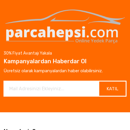
30% Fiyat Avantajı Yakala
Kampanyalardan Haberdar Ol
Ücretsiz olarak kampanyalardan haber olabilirsiniz.
KATIL