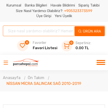
Kurumsal
Banka Bilgileri
Havale Bildirimi
Sipariş Takibi
Size Nasıl Yardımcı Olabiliriz?:
+905323373599
Üye Girişi
Yeni Üyelik
ÜRÜN ARA
0
Favoriler
0
Sepetiniz:
Favori Listesi
0.00 TL
Anasayfa
Ön Takım
NİSSAN MİCRA SALINCAK SAĞ 2010-2019