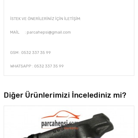
İSTEK VE ÖNERİLERİNİZ İÇİN İLETİŞİM:
MAİL :
parcahepsi@gmail.com
GSM : 0532 337 35 99
WHATSAPP : 0532 337 35 99
Diğer Ürünlerimizi İncelediniz mi?