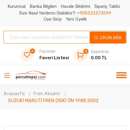
Kurumsal
Banka Bilgileri
Havale Bildirimi
Sipariş Takibi
Size Nasıl Yardımcı Olabiliriz?:
+905323373599
Üye Girişi
Yeni Üyelik
ÜRÜN ARA
0
Favoriler
0
Sepetiniz:
Favori Listesi
0.00 TL
Anasayfa
Fren Aksamı
SUZUKİ MARUTİ FREN DİSKİ ÖN 1988 2002