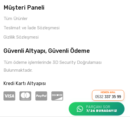
Müşteri Paneli
Tüm Ürünler
Teslimat ve İade Sözleşmesi
Gizlilik Sözleşmesi
Güvenli Altyapı, Güvenli Ödeme
Tüm ödeme işlemlerinde 3D Security Doğrulaması
Bulunmaktadır.
Kredi Kartı Altyapısı
HEMEN ARA:
0532
337 35 99
PARÇANI SOR
7/24 BURADAYIZ
Copyright © 2021 Parça Hepsi
Roketio e-Ticaret