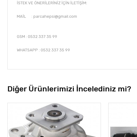
İSTEK VE ÖNERİLERİNİZ İÇİN İLETİŞİM:
MAİL :
parcahepsi@gmail.com
GSM : 0532 337 35 99
WHATSAPP : 0532 337 35 99
Diğer Ürünlerimizi İncelediniz mi?