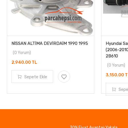
NİSSAN ALTİMA DEVİRDAİM 1990 1995
Hyundai Sa
(2006-2010
(0 Yorum)
2B610
2,940.00 TL
(0 Yorum)
3,150.00 
Sepete Ekle
Sepe
30% Fiyat Avantajı Yakala