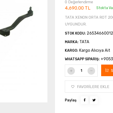
0 Değerlendirme
4,690.00 TL
Stokta Va
TATA XENON ORTA ROT 200
UYGUNDUR.
2653466001
STOK KODU:
TATA
MARKA:
Kargo Alıcıya Ait
KARGO:
+9053
WHATSAPP SİPARİŞ:
FAVORİLERE EKLE
Paylaş