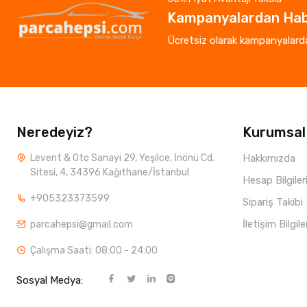
Kampanyalardan Hab
Ücretsiz olarak kampanyalardan
Neredeyiz?
Kurumsal
Levent & Oto Sanayi 29, Yeşilce, İnönü Cd.
Hakkımızda
Sitesi, 4, 34396 Kağıthane/İstanbul
Hesap Bilgiler
+905323373599
Sipariş Takibi
İletişim Bilgile
parcahepsi@gmail.com
Çalışma Saati: 08:00 - 24:00
Sosyal Medya: