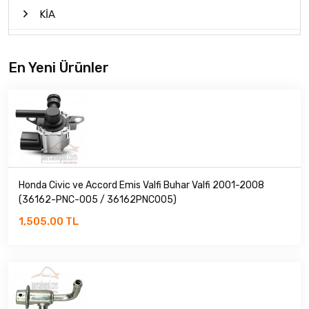
KİA
MAZDA
En Yeni Ürünler
MİTSUBİSHİ
NİSSAN
PROTON
ROVER
Honda Civic ve Accord Emis Valfi Buhar Valfi 2001-2008
(36162-PNC-005 / 36162PNC005)
SANGYONG
1,505.00 TL
SUBARU
SUZUKİ
TATA