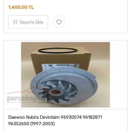
1,400.00 TL
Sepete Ekle
Daewoo Nubira Devirdaim 96930074 96182871
96352650 (1997-2003)