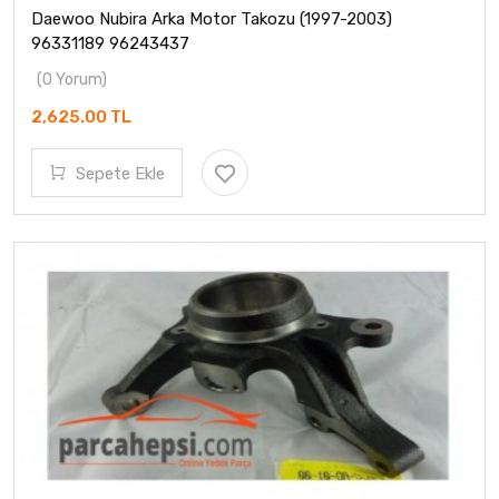
Daewoo Nubira Arka Motor Takozu (1997-2003)
96331189 96243437
(0 Yorum)
2,625.00 TL
Sepete Ekle