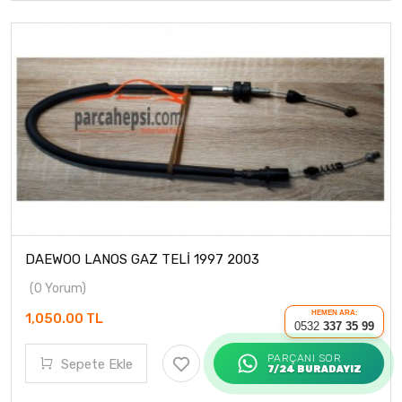
DAEWOO LANOS GAZ TELİ 1997 2003
(0 Yorum)
HEMEN ARA:
1,050.00 TL
0532
337 35 99
PARÇANI SOR
Sepete Ekle
7/24 BURADAYIZ