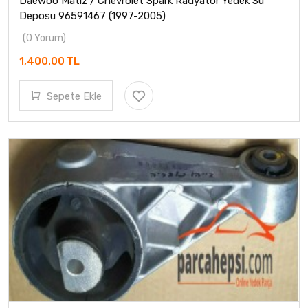
Daewoo Matiz / Chevrolet Spark Radyatör Yedek Su
Deposu 96591467 (1997-2005)
(0 Yorum)
1,400.00 TL
Sepete Ekle