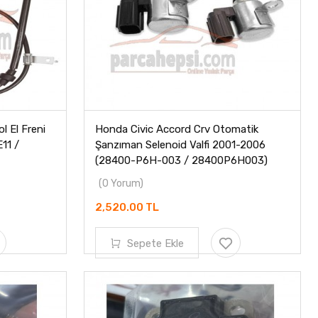
l El Freni
Honda Civic Accord Crv Otomatik
11 /
Şanzıman Selenoid Valfi 2001-2006
(28400-P6H-003 / 28400P6H003)
(0 Yorum)
2,520.00 TL
Sepete Ekle