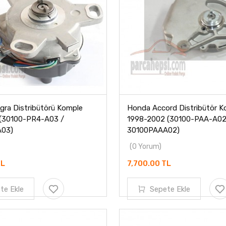
gra Distribütörü Komple
Honda Accord Distribütör K
 (30100-PR4-A03 /
1998-2002 (30100-PAA-A02
03)
30100PAAA02)
(0 Yorum)
TL
7,700.00 TL
te Ekle
Sepete Ekle