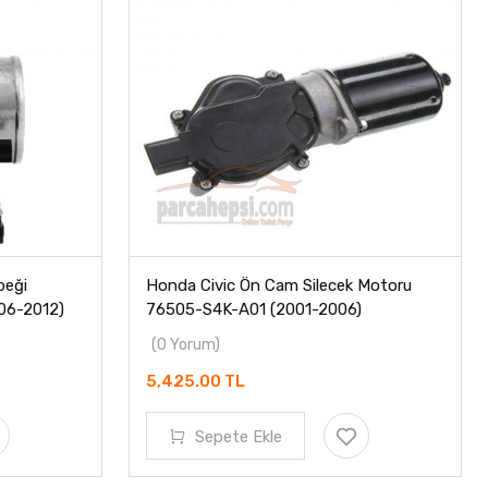
beği
Honda Civic Ön Cam Silecek Motoru
06-2012)
76505-S4K-A01 (2001-2006)
(0 Yorum)
5,425.00 TL
Sepete Ekle