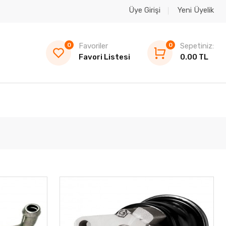
Üye Girişi
Yeni Üyelik
0
Favoriler
0
Sepetiniz:
Favori Listesi
0.00 TL