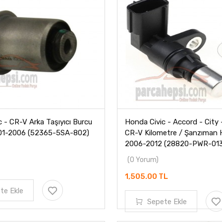
 - CR-V Arka Taşıyıcı Burcu
Honda Civic - Accord - City 
001-2006 (52365-5SA-802)
CR-V Kilometre / Şanzıman 
2006-2012 (28820-PWR-013
(0 Yorum)
1,505.00 TL
te Ekle
Sepete Ekle