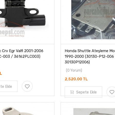
 Crv Egr Valfi 2001-2006
Honda Shuttle Ateşleme Mod
C-003 / 36162PLC003)
1990-2000 (30130-P12-006 
30130P12006)
(0 Yorum)
TL
2,520.00 TL
te Ekle
Sepete Ekle