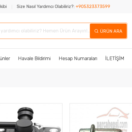
kibi
Size Nasıl Yardımcı Olabiliriz?:
+905323373599
ÜRÜN ARA
ünler
Havale Bildirimi
Hesap Numaraları
İLETİŞİM