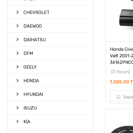
CHEVROLET
DAEWOO
DAİHATSU
Honda Civic
DFM
Valfi 2001
36162PNC0
GEELY
(0 Yorum)
HONDA
1,505.00 
HYUNDAİ
Sepe
ISUZU
KİA