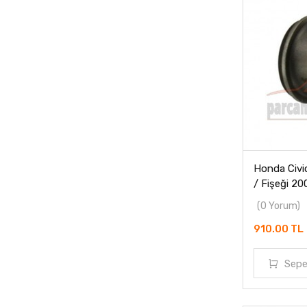
Honda Civic
/ Fişeği 2
(0 Yorum)
910.00 TL
Sepe