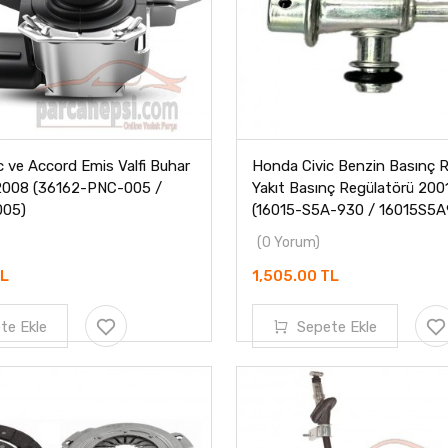
 ve Accord Emis Valfi Buhar
Honda Civic Benzin Basınç R
-2008 (36162-PNC-005 /
Yakıt Basınç Regülatörü 20
05)
(16015-S5A-930 / 16015S5A
(0 Yorum)
TL
1,505.00 TL
te Ekle
Sepete Ekle