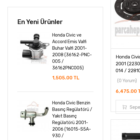
MAZDA
MİTSUBİSHİ
En Yeni Ürünler
NİSSAN
Honda Civic ve
Accord Emis Valfi
PROTON
Buhar Valfi 2001-
2008 (36162-PNC-
Honda Civic
ROVER
005 /
2001 (223
36162PNC005)
014 / 2281
SANGYONG
1,505.00 TL
(0 Yorum)
SUBARU
6,475.00 
SUZUKİ
Honda Civic Benzin
Sepe
Basınç Regülatörü /
Yakıt Basınç
TATA
Regülatörü 2001-
2006 (16015-S5A-
TOYOTA
930 /