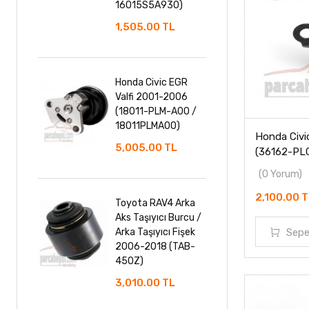
16015S5A930)
1,505.00 TL
Honda Civic EGR
Valfi 2001-2006
(18011-PLM-A00 /
18011PLMA00)
Honda Civic
5,005.00 TL
(36162-PL
(0 Yorum)
2,100.00 
Toyota RAV4 Arka
Aks Taşıyıcı Burcu /
Arka Taşıyıcı Fişek
Sepe
2006-2018 (TAB-
450Z)
3,010.00 TL