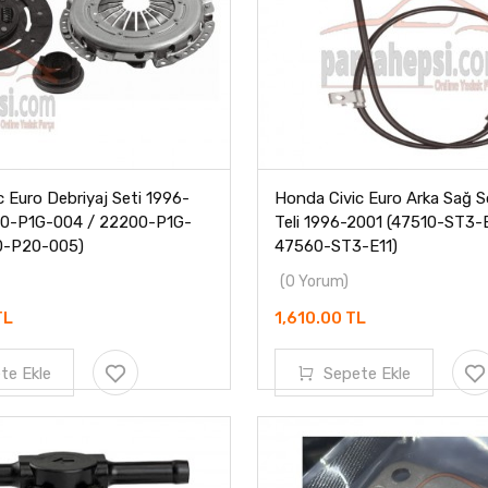
 Euro Debriyaj Seti 1996-
Honda Civic Euro Arka Sağ So
00-P1G-004 / 22200-P1G-
Teli 1996-2001 (47510-ST3-E
0-P20-005)
47560-ST3-E11)
(0 Yorum)
TL
1,610.00 TL
te Ekle
Sepete Ekle