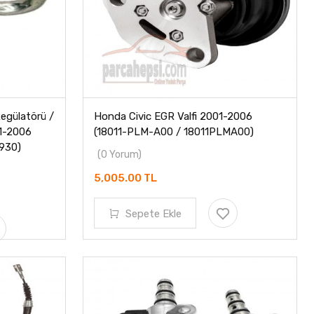
egülatörü /
Honda Civic EGR Valfi 2001-2006
01-2006
(18011-PLM-A00 / 18011PLMA00)
930)
(0 Yorum)
5,005.00 TL
Sepete Ekle