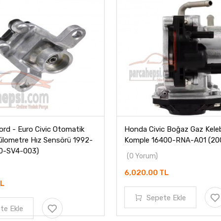
rd - Euro Civic Otomatik
Honda Civic Boğaz Gaz Kele
ilometre Hız Sensörü 1992-
Komple 16400-RNA-A01 (20
10-SV4-003)
(0 Yorum)
6,020.00 TL
TL
Sepete Ekle
te Ekle