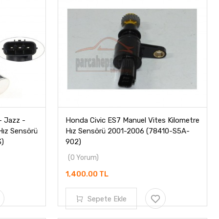
- Jazz -
Honda Civic ES7 Manuel Vites Kilometre
Hız Sensörü
Hız Sensörü 2001-2006 (78410-S5A-
)
902)
(0 Yorum)
1,400.00 TL
Sepete Ekle