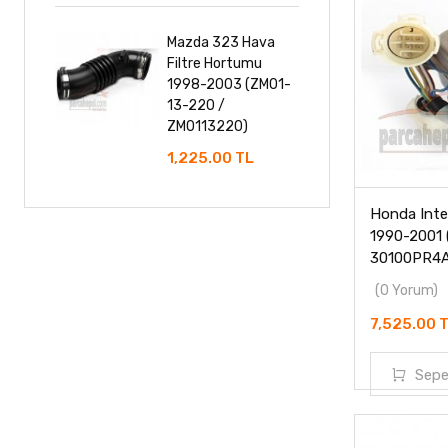
Mazda 323 Hava
Filtre Hortumu
1998-2003 (ZM01-
13-220 /
ZM0113220)
1,225.00 TL
Honda Inte
1990-2001
30100PR4A
(0 Yorum)
7,525.00 
Sepe