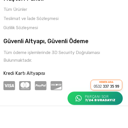
Tüm Ürünler
Teslimat ve İade Sözleşmesi
Gizlilik Sözleşmesi
Güvenli Altyapı, Güvenli Ödeme
Tüm ödeme işlemlerinde 3D Security Doğrulaması
Bulunmaktadır.
Kredi Kartı Altyapısı
HEMEN ARA:
0532
337 35 99
PARÇANI SOR
7/24 BURADAYIZ
Copyright © 2021 Parça Hepsi
Roketio e-Ticaret