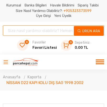
Kurumsal
Banka Bilgileri
Havale Bildirimi
Sipariş Takibi
Size Nasıl Yardımcı Olabiliriz?:
+905323373599
Üye Girişi
Yeni Üyelik
ÜRÜN ARA
0
Favoriler
0
Sepetiniz:
Favori Listesi
0.00 TL
Anasayfa
Kaporta
NİSSAN D22 KAPI KOLU DIŞ SAG 1998 2002